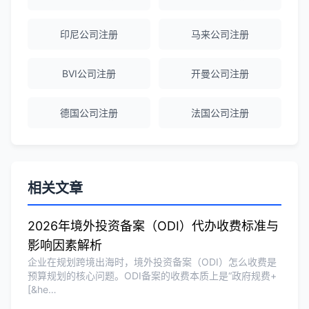
Michael Liu
★★★★☆
印尼公司注册
马来公司注册
泰国公司注册和银行开户服务高效，推
荐！
BVI公司注册
开曼公司注册
德国公司注册
法国公司注册
刘总
★★★★★
泰国BOI申请+建厂规划一站式服务，完
美！
相关文章
Olivia Wang
★★★★★
香港公司注册和审计服务专业高效，非常
2026年境外投资备案（ODI）代办收费标准与
满意。
影响因素解析
企业在规划跨境出海时，境外投资备案（ODI）怎么收费是
预算规划的核心问题。ODI备案的收费本质上是“政府规费+
[&he…