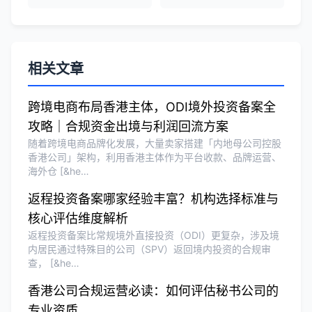
业。
Michael Liu
★★★★☆
相关文章
泰国公司注册和银行开户服务高效，推
荐！
跨境电商布局香港主体，ODI境外投资备案全
攻略｜合规资金出境与利润回流方案
随着跨境电商品牌化发展，大量卖家搭建「内地母公司控股
刘总
★★★★★
香港公司」架构，利用香港主体作为平台收款、品牌运营、
海外仓 [&he…
泰国BOI申请+建厂规划一站式服务，完
美！
返程投资备案哪家经验丰富？机构选择标准与
核心评估维度解析
返程投资备案比常规境外直接投资（ODI）更复杂，涉及境
Olivia Wang
★★★★★
内居民通过特殊目的公司（SPV）返回境内投资的合规审
香港公司注册和审计服务专业高效，非常
查， [&he…
满意。
香港公司合规运营必读：如何评估秘书公司的
专业资质