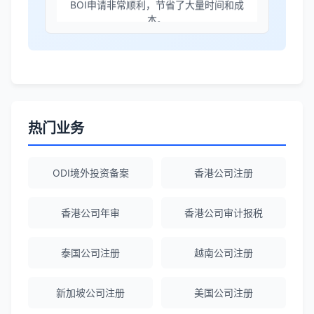
境外投资备案流程清晰，顾问非常耐心解
答所有问题。
Robert Chen
★★★★☆
ODI备案服务专业，流程透明，值得信
赖。
热门业务
陈经理
★★★★★
ODI境外投资备案
香港公司注册
香港公司注册+银行开户一站式服务，省心
省力！
香港公司年审
香港公司审计报税
泰国公司注册
越南公司注册
Emma Zhang
★★★★★
海外公司注册服务非常专业，顾问响应迅
新加坡公司注册
美国公司注册
速。