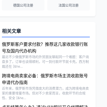
德国公司注册
法国公司注册
越南公司注册全程指导，文件准备非常专
业。
Michael Liu
★★★★☆
相关文章
泰国公司注册和银行开户服务高效，推
荐！
俄罗斯客户要求付款？推荐这几家收款银行账
号及国内代办机构
最近不少做俄罗斯市场的外贸朋友聊起同一个难题：客户询
刘总
★★★★★
盘多了，订单也谈得顺利，可一到付款环节就卡壳。西方制
裁还在 [&he…
泰国BOI申请+建厂规划一站式服务，完
美！
跨境电商卖家必备：俄罗斯市场主流收款账号
申请代办指南
近年来，俄罗斯市场凭借庞大的消费潜力，成为跨境电商卖
Olivia Wang
★★★★★
家的重要增量市场。但对不少卖家而言，收款环节的合规
香港公司注册和审计服务专业高效，非常
性、安全 [&he…
满意。