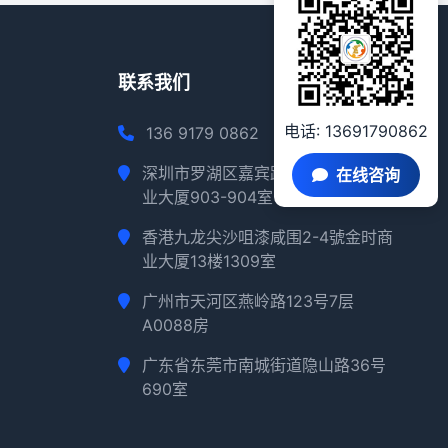
联系我们
电话: 13691790862
136 9179 0862
深圳市罗湖区嘉宾路2018路深华商
在线咨询
业大厦903-904室
香港九龙尖沙咀漆咸围2-4號金时商
业大厦13楼1309室
广州市天河区燕岭路123号7层
A0088房
广东省东莞市南城街道隐山路36号
690室