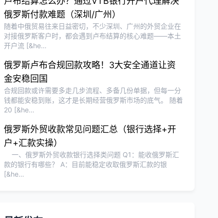
卢布结算怎么办？通过VTB银行开户代理解决
俄罗斯付款难题（深圳/广州）
随着中俄贸易往来日益密切，不少深圳、广州的外贸企业在
对接俄罗斯客户时，都会遇到卢布结算的核心难题——本土
开户流 [&he…
俄罗斯卢布合规回款攻略！3大安全通道让资
金安稳回国
合规回款或许需要多走几步流程、多备几份单据，但每一分
钱都能安稳到账，这才是长期经营俄罗斯市场的底气。 随着
20 [&he…
俄罗斯外贸收款常见问题汇总（银行选择+开
户+汇款实操）
一、俄罗斯外贸收款银行选择类问题 Q1：能收俄罗斯汇
款的银行有哪些？ A：目前能稳定收取俄罗斯汇款的银
[&he…