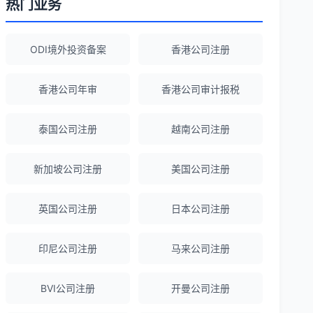
热门业务
Robert Chen
★★★★☆
ODI境外投资备案
香港公司注册
ODI备案服务专业，流程透明，值得信
赖。
香港公司年审
香港公司审计报税
泰国公司注册
越南公司注册
陈经理
★★★★★
香港公司注册+银行开户一站式服务，省心
新加坡公司注册
美国公司注册
省力！
英国公司注册
日本公司注册
Emma Zhang
★★★★★
海外公司注册服务非常专业，顾问响应迅
印尼公司注册
马来公司注册
速。
BVI公司注册
开曼公司注册
赵女士
★★★★★