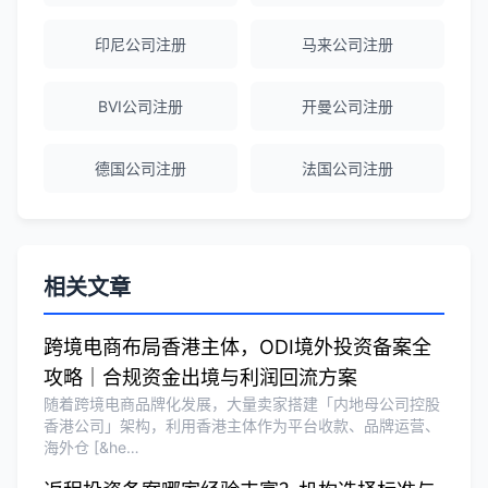
赵女士
★★★★★
越南公司注册全程指导，文件准备非常专
印尼公司注册
马来公司注册
业。
BVI公司注册
开曼公司注册
Michael Liu
★★★★☆
德国公司注册
法国公司注册
泰国公司注册和银行开户服务高效，推
荐！
刘总
★★★★★
相关文章
泰国BOI申请+建厂规划一站式服务，完
美！
跨境电商布局香港主体，ODI境外投资备案全
攻略｜合规资金出境与利润回流方案
随着跨境电商品牌化发展，大量卖家搭建「内地母公司控股
Olivia Wang
★★★★★
香港公司」架构，利用香港主体作为平台收款、品牌运营、
海外仓 [&he…
香港公司注册和审计服务专业高效，非常
满意。